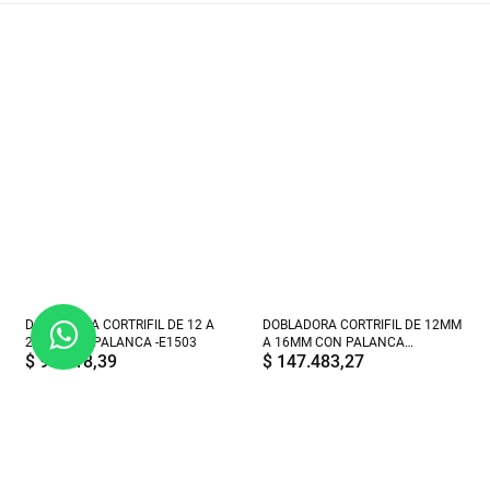
DOBLADORA CORTRIFIL DE 12 A
DOBLADORA CORTRIFIL DE 12MM
20 MM SIN PALANCA -E1503
A 16MM CON PALANCA
$
93.918,39
$
147.483,27
REGULABLE - E1504