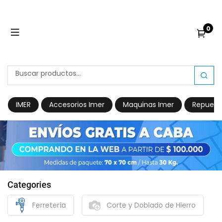
0
IMER
Accesorios Imer
Maquinas Imer
Repuest
Categories
Ferretería
Corte y Doblado de Hierro