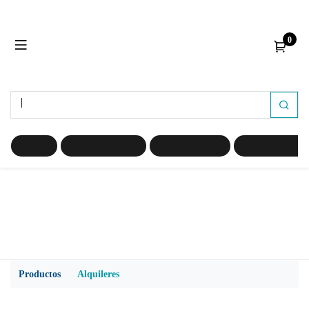
0
IMER
Accesorios Imer
Maquinas Imer
Repuestos Imer
Prod​​uctos
Alquileres
Hormigonera y Carros