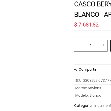
CASCO BERY
BLANCO - A
$
7.681,82
Compartir
SKU
:
2203252107377
Marca
:
Saylens
Modelo
:
Blanco
Categoría :
indumenta