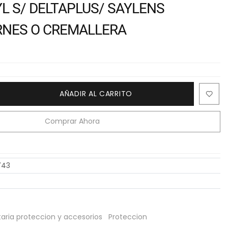
L S/ DELTAPLUS/ SAYLENS
RNES O CREMALLERA
AÑADIR AL CARRITO
Comprar Ahora
743
ria proteccion y accesorios
Proteccion