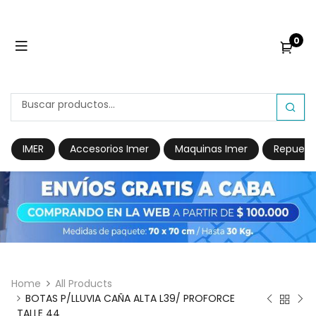
0
IMER
Accesorios Imer
Maquinas Imer
Repuest
Home
All Products
BOTAS P/LLUVIA CAÑA ALTA L39/ PROFORCE
TALLE 44