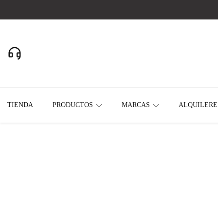
Realizamos envios a todo el País
11-2637-2391
Whatsapp
TIENDA
PRODUCTOS
MARCAS
ALQUILERE
Home
All Products
ALAMBRE TUBULAR DOGO SIN GAS E71T-TG