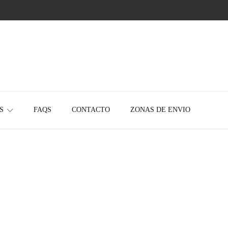
¡HACÉ CLICK Y CONOCÉ NUESTRAS OFERTAS EXPLOSIVAS DEL MES!
S
FAQS
CONTACTO
ZONAS DE ENVIO
11 0.9X4.5KG - DOG25615