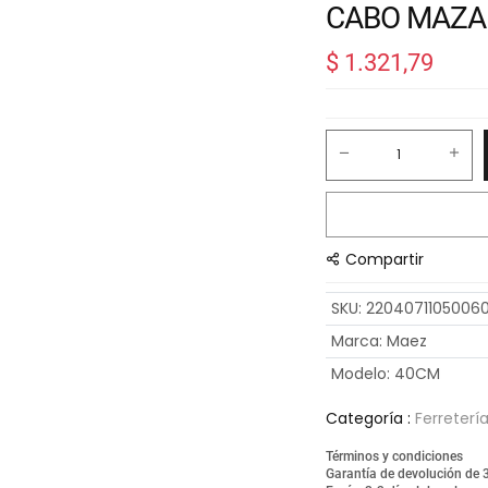
CABO MAZA
$
1.321,79
Compartir
SKU
:
2204071105006
Marca
:
Maez
Modelo
:
40CM
Categoría :
Ferreterí
Términos y condiciones
Garantía de devolución de 