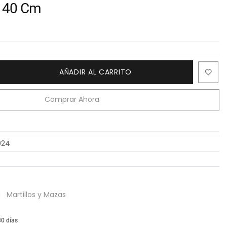
 40 Cm
AÑADIR AL CARRITO
Comprar Ahora
024
a
Martillos y Mazas
30 días