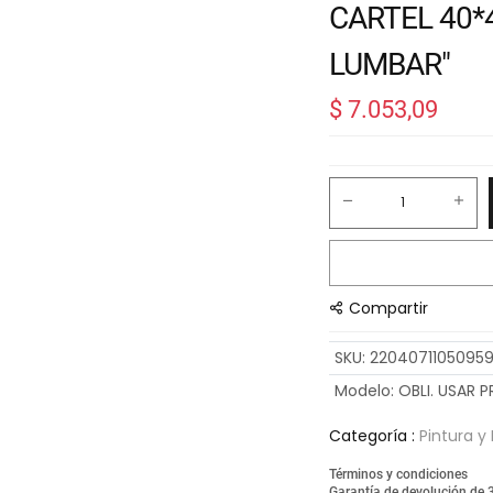
CARTEL 40*
LUMBAR"
$
7.053,09
Compartir
SKU
:
22040711050959
Modelo
:
OBLI. USAR
Categoría :
Pintura y
Términos y condiciones
Garantía de devolución de 