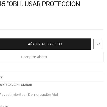
45 "OBLI. USAR PROTECCION
AÑADIR AL CARRITO
Comprar Ahora
71
 PROTECCION LUMBAR
 Revestimientos
Demarcación Vial
30 días