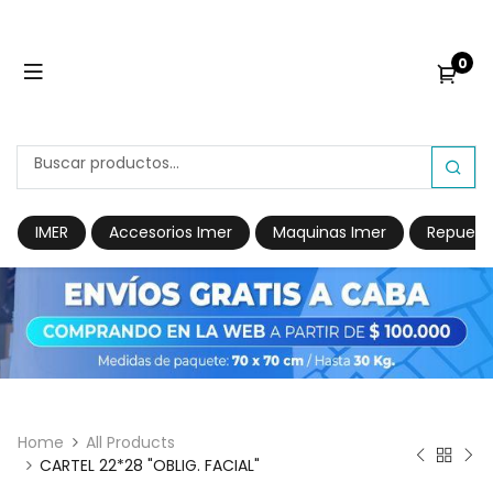
0
IMER
Accesorios Imer
Maquinas Imer
Repuest
Home
All Products
CARTEL 22*28 "OBLIG. FACIAL"