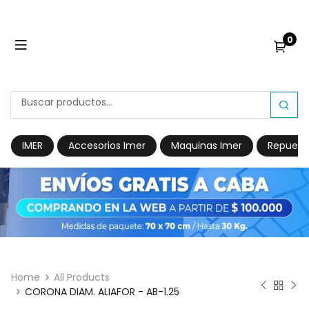
0
IMER
Accesorios Imer
Maquinas Imer
Repuest
Home
All Products
CORONA DIAM. ALIAFOR - AB-1.25