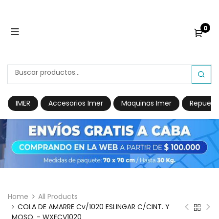
0
IMER
Accesorios Imer
Maquinas Imer
Repuest
Home
All Products
COLA DE AMARRE Cv/1020 ESLINGAR C/CINT. Y
MOSQ. - WXECV1020