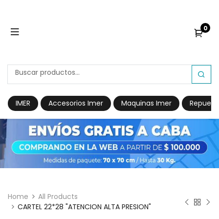
0
IMER
Accesorios Imer
Maquinas Imer
Repuest
Home
All Products
CARTEL 22*28 "ATENCION ALTA PRESION"