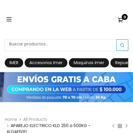
0
IMER
Accesorios Imer
Maquinas Imer
Repuest
Home
All Products
APAREJO ELECTRICO KLD 250 a 500KG -
KLDAE500