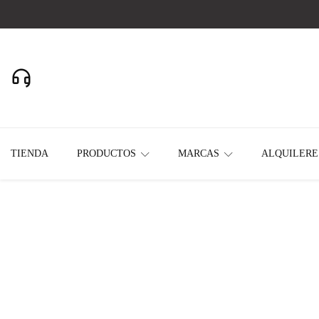
Realizamos envios a todo el País
11-2637-2391
Whatsapp
TIENDA
PRODUCTOS
MARCAS
ALQUILERE
Home
All Products
ACCESORIO IMER KIT LAVADO TUBO 50 MM 