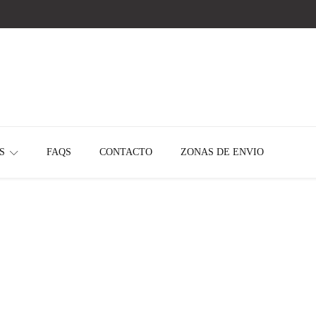
¡HACÉ CLICK Y CONOCÉ NUESTRAS OFERTAS EXPLOSIVAS DEL MES!
S
FAQS
CONTACTO
ZONAS DE ENVIO
- 1107104