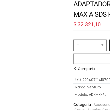
ADAPTADOR
MAX A SDS 
$
32.321,10
Compartir
SKU
:
22040711141970
Marca
:
Venturo
Modelo
:
AD-MX-PL
Categoría :
Accesori
Copas, Acoples, Cor