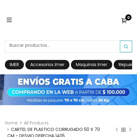
0
IMER
Accesorios Imer
Maquinas Imer
Repuest
Home
All Products
CARTEL DE PLASTICO CORRUGADO 50 X 70
CM - DESVIO DERECHA 1405