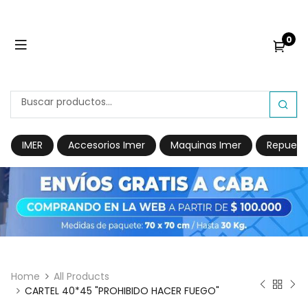
0
IMER
Accesorios Imer
Maquinas Imer
Repuest
Home
All Products
CARTEL 40*45 "PROHIBIDO HACER FUEGO"