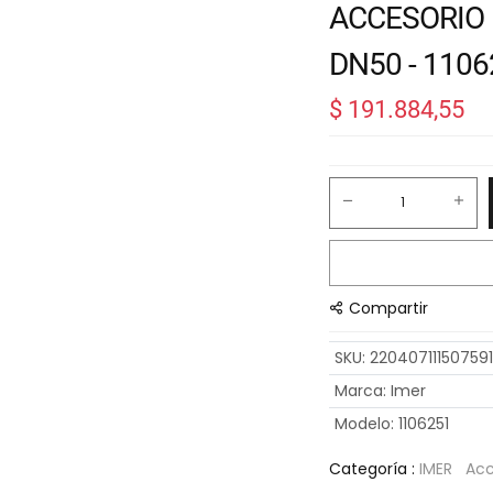
ACCESORIO 
DN50 - 110
$
191.884,55
Compartir
SKU
:
22040711150759
Marca
:
Imer
Modelo
:
1106251
Categoría :
IMER
Acc