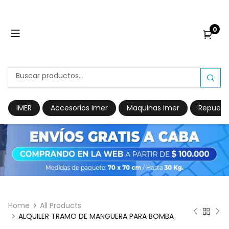
0
IMER
Accesorios Imer
Maquinas Imer
Repuest
Home
All Products
ALQUILER TRAMO DE MANGUERA PARA BOMBA