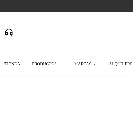
Realizamos envios a todo el País
11-2637-2391
Whatsapp
TIENDA
PRODUCTOS
MARCAS
ALQUILERE
Home
All Products
ALQUILER VIGA H20 2.45MTS