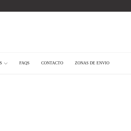
¡HACÉ CLICK Y CONOCÉ NUESTRAS OFERTAS EXPLOSIVAS DEL MES!
S
FAQS
CONTACTO
ZONAS DE ENVIO