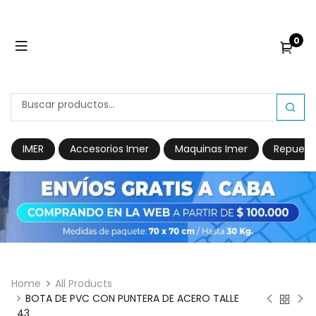
0
IMER
Accesorios Imer
Maquinas Imer
Repuest
Home
All Products
BOTA DE PVC CON PUNTERA DE ACERO TALLE
43