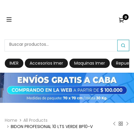
0
IMER
Accesorios Imer
Maquinas Imer
Repuest
Home
All Products
BIDON PROFESIONAL 10 LTS VERDE BP10-V