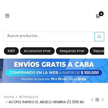
0
IMER
Accesorios Imer
Maquinas Imer
Repuest
Home
All Products
ACOPLE RAPIDO EL ABUELO HEMBRA 1/2 13110 BLI