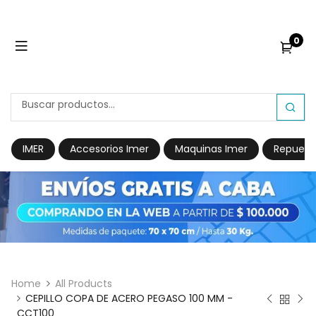
0
IMER
Accesorios Imer
Maquinas Imer
Repuest
Home
All Products
CEPILLO COPA DE ACERO PEGASO 100 MM -
CCT100