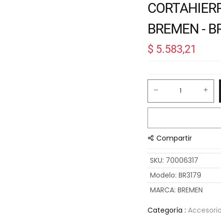
CORTAHIERR
BREMEN - B
$
5.583,21
Compartir
SKU
:
70006317
Modelo
:
BR3179
MARCA
:
BREMEN
Categoría :
Accesori