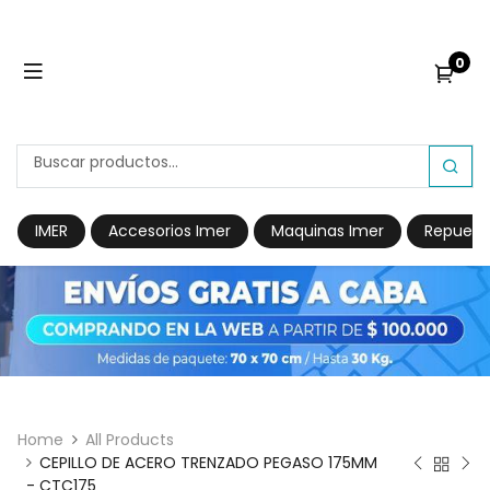
0
IMER
Accesorios Imer
Maquinas Imer
Repuest
Home
All Products
CEPILLO DE ACERO TRENZADO PEGASO 175MM
- CTC175