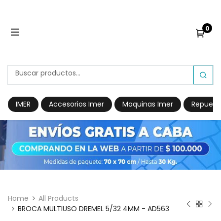
0
IMER
Accesorios Imer
Maquinas Imer
Repuest
Home
All Products
BROCA MULTIUSO DREMEL 5/32 4MM - AD563