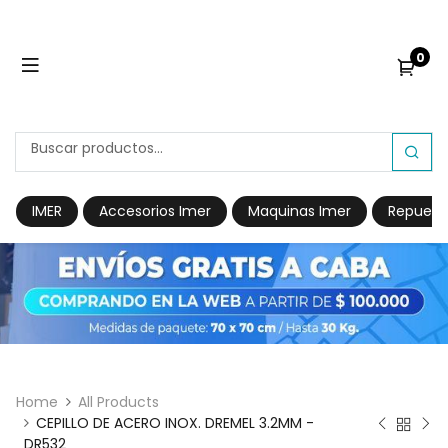
0
IMER
Accesorios Imer
Maquinas Imer
Repuest
Home
All Products
CEPILLO DE ACERO INOX. DREMEL 3.2MM -
DR532