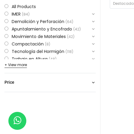
Destacad
All Products
IMER
(
84
)
Demolición y Perforación
(
64
)
Apuntalamiento y Encofrado
(
42
)
Movimiento de Materiales
(
42
)
Compactación
(
8
)
Tecnología del Hormigón
(
118
)
Trabajo en Altura
(
48
)
+ View more
Soldadura
(
32
)
Pintura y Revestimientos
(
159
)
Accesorios para Herramientas
(
786
)
Price
Ferretería
(
756
)
SIN REVISIÓN
(
67
)
NUEVOS COMPRAS
(
6
)
Alquileres
(
86
)
Andamios
(
18
)
Apuntalamiento
(
3
)
Bombas
(
2
)