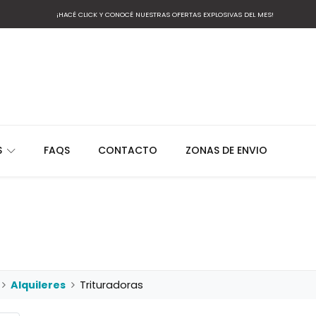
¡HACÉ CLICK Y CONOCÉ NUESTRAS OFERTAS EXPLOSIVAS DEL MES!
S
FAQS
CONTACTO
ZONAS DE ENVIO
Alquileres
Trituradoras