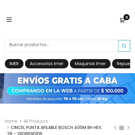
0
IMER
Accesorios Imer
Maquinas Imer
Repuest
Home
All Products
CINCEL PUNTA AFILABLE BOSCH 400M BH HEX.
28 - 2608690106