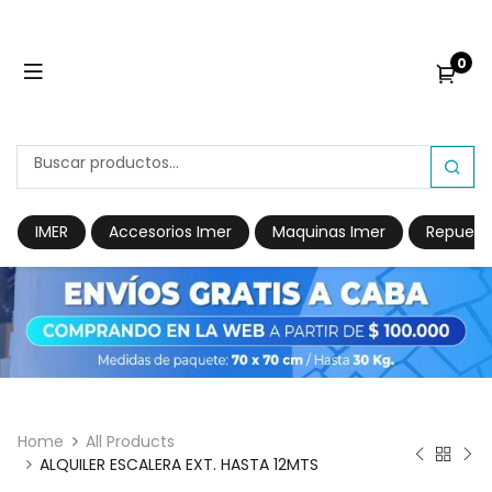
0
IMER
Accesorios Imer
Maquinas Imer
Repuest
Home
All Products
ALQUILER ESCALERA EXT. HASTA 12MTS