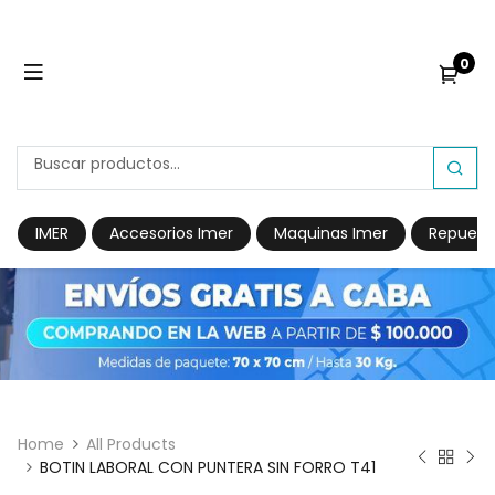
0
IMER
Accesorios Imer
Maquinas Imer
Repuest
Home
All Products
BOTIN LABORAL CON PUNTERA SIN FORRO T41