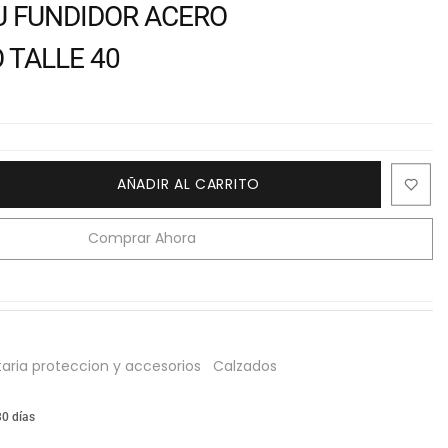
U FUNDIDOR ACERO
 TALLE 40
AÑADIR AL CARRITO
Comprar Ahora
ria proteccion y accesorios
Calzados
30 días