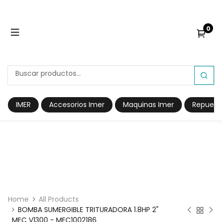
0
IMER
Accesorios Imer
Maquinas Imer
Repuest
Home
All Products
BOMBA SUMERGIBLE TRITURADORA 1.8HP 2"
MEC V1300 - MEC1002186