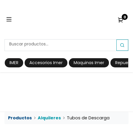
0
IMER
Accesorios Imer
Maquinas Imer
Repuest
Prod​​uctos
Alquileres
Tubos de Descarga