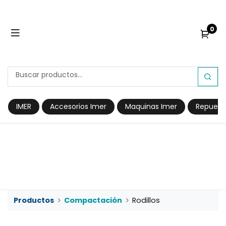
0
IMER
Accesorios Imer
Maquinas Imer
Repuest
Prod​​uctos
Compactación
Rodillos