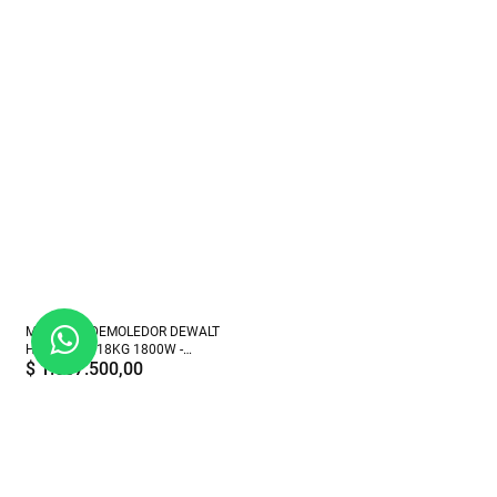
MARTILLO DEMOLEDOR DEWALT
HEX 28MM 18KG 1800W -
$
1.657.500,00
D25966-AR