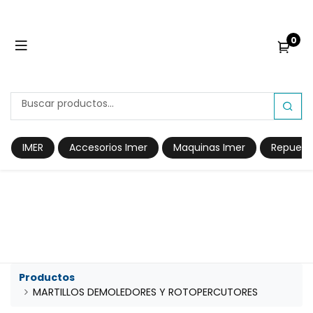
0
IMER
Accesorios Imer
Maquinas Imer
Repuest
Prod​​uctos
MARTILLOS DEMOLEDORES Y ROTOPERCUTORES