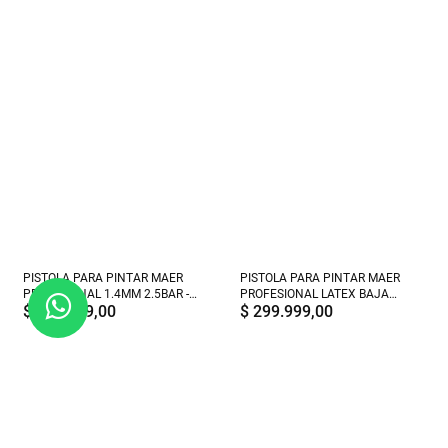
PISTOLA PARA PINTAR MAER
PISTOLA PARA PINTAR MAER
PROFESIONAL 1.4MM 2.5BAR -
PROFESIONAL LATEX BAJA
$
199.999,00
$
299.999,00
454-G MAX
PRESION 0,7 - 404 HVLP