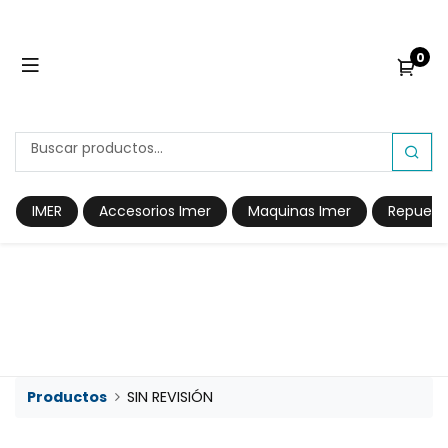
0
IMER
Accesorios Imer
Maquinas Imer
Repuest
Prod​​uctos
SIN REVISIÓN