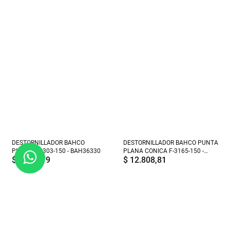
DESTORNILLADOR BAHCO
DESTORNILLADOR BAHCO PUNTA
PHILLIPS 3303-150 - BAH36330
PLANA CONICA F-3165-150 -
$
8.502,79
$
12.808,81
BAH38161