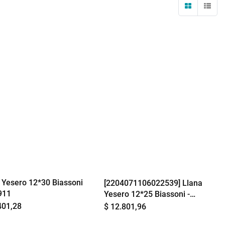
 Yesero 12*30 Biassoni
[2204071106022539] Llana
911
Yesero 12*25 Biassoni -
992910
401,28
$
12.801,96