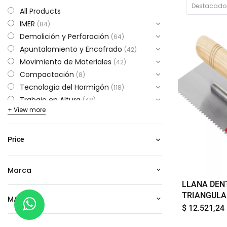
Destacad
All Products
IMER
(
84
)
Demolición y Perforación
(
64
)
Apuntalamiento y Encofrado
(
42
)
Movimiento de Materiales
(
42
)
Compactación
(
8
)
Tecnología del Hormigón
(
118
)
Trabajo en Altura
(
48
)
+ View more
Soldadura
(
32
)
Pintura y Revestimientos
(
159
)
Accesorios para Herramientas
(
786
)
Price
Ferretería
(
756
)
Aerosol
(
10
)
Marca
Aceites y Grasas
(
21
)
Arco de Sierra y Serruchos
(
18
)
LLANA DEN
Almacenamiento
(
10
)
TRIANGULA
MARCA
Bidones
(
7
)
MANGO MAD
$
12.521,24
Candados
(
2
)
Cintas y Adhesivos
(
35
)