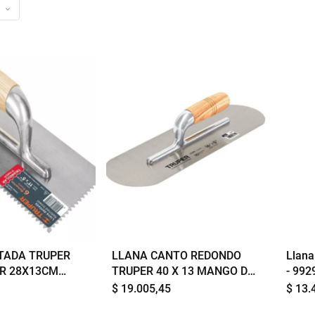
o
TADA TRUPER
LLANA CANTO REDONDO
Llana
R 28X13CM
TRUPER 40 X 13 MANGO DE
- 992
ERA 15409
MADERA 12398
$
19.005,45
$
13.